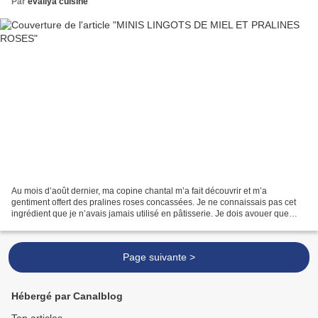
Par
evaliya cuisine
Au mois d’août dernier, ma copine chantal m’a fait découvrir et m’a
gentiment offert des pralines roses concassées. Je ne connaissais pas cet
ingrédient que je n’avais jamais utilisé en pâtisserie. Je dois avouer que
depuis je suis devenue fan des pralines,...
Page suivante >
Hébergé par Canalblog