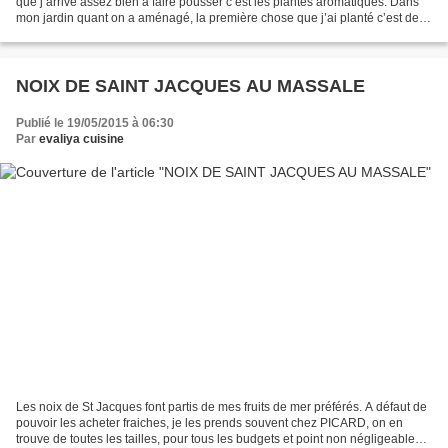
que j’arrive assez bien à faire pousser c’est les plantes aromatiques. Dans
mon jardin quant on a aménagé, la première chose que j’ai planté c’est de la
menthe poivrée (je...
NOIX DE SAINT JACQUES AU MASSALE
Publié le 19/05/2015 à 06:30
Par
evaliya cuisine
Les noix de St Jacques font partis de mes fruits de mer préférés. A défaut de
pouvoir les acheter fraiches, je les prends souvent chez PICARD, on en
trouve de toutes les tailles, pour tous les budgets et point non négligeable