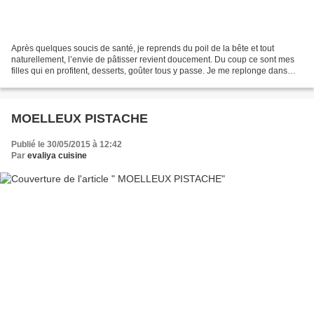
Après quelques soucis de santé, je reprends du poil de la bête et tout
naturellement, l’envie de pâtisser revient doucement. Du coup ce sont mes
filles qui en profitent, desserts, goûter tous y passe. Je me replonge dans
mes classeurs et mes livres pour...
MOELLEUX PISTACHE
Publié le 30/05/2015 à 12:42
Par
evaliya cuisine