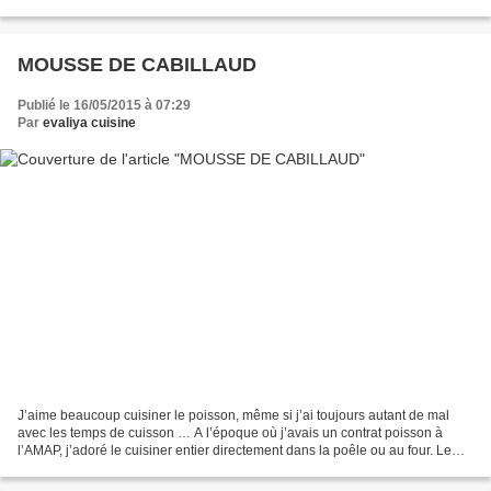
elles sont très bonnes. Donc...
MOUSSE DE CABILLAUD
Publié le 16/05/2015 à 07:29
Par
evaliya cuisine
J’aime beaucoup cuisiner le poisson, même si j’ai toujours autant de mal
avec les temps de cuisson … A l’époque où j’avais un contrat poisson à
l’AMAP, j’adoré le cuisiner entier directement dans la poêle ou au four. Le
problème c’est que quant on reçoit,...