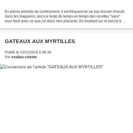
En pleine période de confinement, il est fréquent de ne pas trouver d'oeufs
dans les magasins, alors je teste de temps en temps des recettes "sans"
pour faire avec ce que j'ai dans mes placards. En fouillant sur le net j'ai tr
ouvé cette recette (désolée...
GATEAUX AUX MYRTILLES
Publié le 12/11/2018 à 06:30
Par
evaliya cuisine