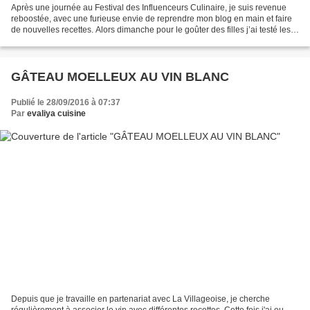
Après une journée au Festival des Influenceurs Culinaire, je suis revenue
reboostée, avec une furieuse envie de reprendre mon blog en main et faire
de nouvelles recettes. Alors dimanche pour le goûter des filles j’ai testé les
gâteaux aux myrtilles (je...
GÂTEAU MOELLEUX AU VIN BLANC
Publié le 28/09/2016 à 07:37
Par
evaliya cuisine
Depuis que je travaille en partenariat avec La Villageoise, je cherche
régulièrement à associer le vin avec différentes recettes. Cette fois j'ai eu