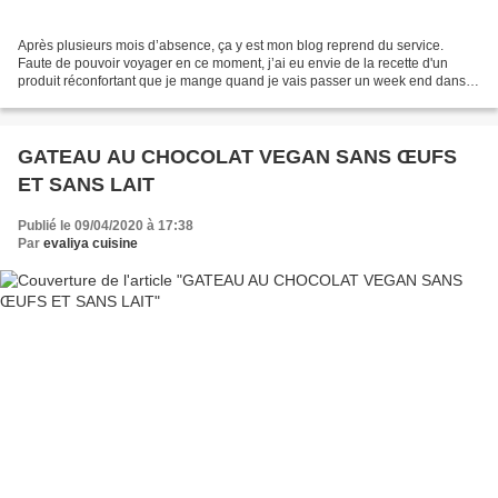
Après plusieurs mois d’absence, ça y est mon blog reprend du service.
Faute de pouvoir voyager en ce moment, j’ai eu envie de la recette d'un
produit réconfortant que je mange quand je vais passer un week end dans
les Pyrénées : la tourte aux myrtilles...
GATEAU AU CHOCOLAT VEGAN SANS ŒUFS
ET SANS LAIT
Publié le 09/04/2020 à 17:38
Par
evaliya cuisine