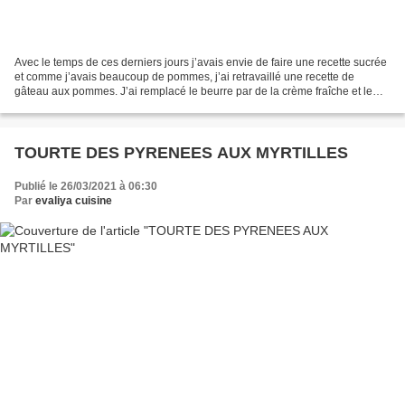
Avec le temps de ces derniers jours j’avais envie de faire une recette sucrée
et comme j’avais beaucoup de pommes, j’ai retravaillé une recette de
gâteau aux pommes. J’ai remplacé le beurre par de la crème fraîche et le
sucre par du miel. J’en profite...
TOURTE DES PYRENEES AUX MYRTILLES
Publié le 26/03/2021 à 06:30
Par
evaliya cuisine