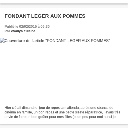
depuis je suis devenue fan des pralines,...
FONDANT LEGER AUX POMMES
Publié le 02/02/2015 à 06:30
Par
evaliya cuisine
Hier c’était dimanche, jour de repos tant attendu, après une séance de
cinéma en famille, un bon repas et une petite sieste réparatrice, j’avais très
envie de faire un bon goûter pour mes filles (et un peu pour moi aussi je
l’avoue ……). Avec une coupe...