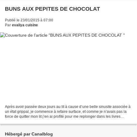
BUNS AUX PEPITES DE CHOCOLAT
Publié le 23/01/2015 à 07:00
Par
evaliya cuisine
Après avoir passée deux jours au lit à cause d’une belle sinusite associée à
un état grippal, je commence à refaire surface, et comme je n’avais pas la
force de quitter mon lit j’en ai profité pour me replonger dans les livres
culinaires. Il y a quelques...
Hébergé par Canalblog