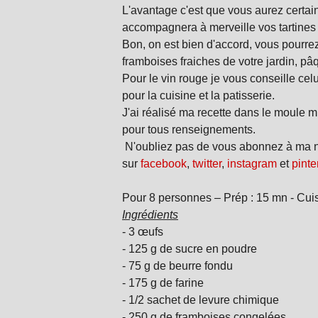
L'avantage c'est que vous aurez certa
accompagnera à merveille vos tartines 
Bon, on est bien d'accord, vous pourrez
framboises fraiches de votre jardin, pâq
Pour le vin rouge je vous conseille celu
pour la cuisine et la patisserie.
J'ai réalisé ma recette dans le moule 
pour tous renseignements.
N'oubliez pas de vous abonnez à ma ne
sur
facebook
,
twitter
,
instagram
et
pinte
Pour 8 personnes – Prép : 15 mn - Cui
Ingrédients
- 3 œufs
- 125 g de sucre en poudre
- 75 g de beurre fondu
- 175 g de farine
- 1/2 sachet de levure chimique
- 250 g de framboises congelées