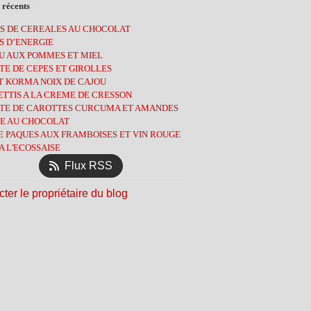
let
embre
embre
(2)
(2)
(11)
(4)
 récents
ier
obre
embre
(3)
(2)
(3)
(7)
S DE CEREALES AU CHOCOLAT
tembre
obre
(1)
(8)
(7)
S D’ENERGIE
l
tembre
(3)
(1)
(9)
U AUX POMMES ET MIEL
s
t
(13)
(3)
(8)
E DE CEPES ET GIROLLES
ier
l
let
(6)
(3)
(2)
T KORMA NOIX DE CAJOU
ier
s
(9)
(13)
(5)
TTIS A LA CREME DE CRESSON
ier
(12)
(5)
TE DE CAROTTES CURCUMA ET AMANDES
ier
l
(4)
(10)
E AU CHOCOLAT
s
(14)
E PAQUES AUX FRAMBOISES ET VIN ROUGE
ier
(11)
A L'ECOSSAISE
ier
(12)
Flux RSS
ter le propriétaire du blog