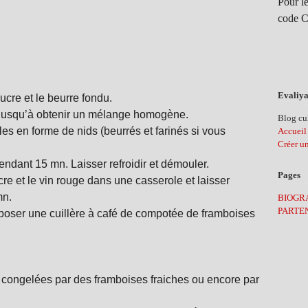
Pour le
code C
Evaliya
ucre et le beurre fondu.
er jusqu’à obtenir un mélange homogène.
Blog cul
es en forme de nids (beurrés et farinés si vous
Accueil
Créer u
endant 15 mn. Laisser refroidir et démouler.
Pages
re et le vin rouge dans une casserole et laisser
mn.
BIOGR
PARTE
déposer une cuillère à café de compotée de framboises
congelées par des framboises fraiches ou encore par