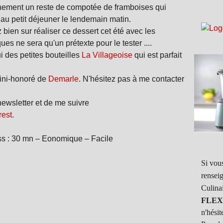
inement un reste de compotée de framboises qui
au petit déjeuner le lendemain matin.
 bien sur réaliser ce dessert cet été avec les
ues ne sera qu'un prétexte pour le tester ....
i des petites bouteilles
La Villageoise
qui est parfait
mini-honoré de
Demarle
. N'hésitez pas à me contacter
wsletter et de me suivre
rest
.
ss : 30 mn – Eonomique – Facile
Si vous
rensei
Culina
FLEX
n'hésit