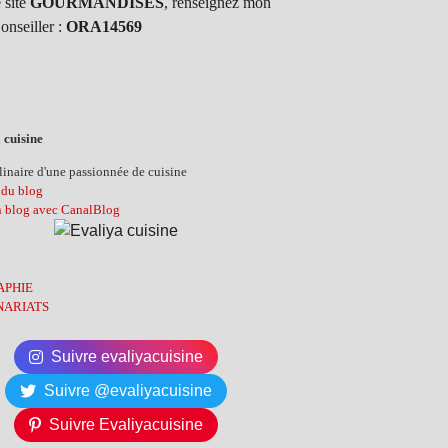
 site
GOURMANDISES
, renseignez mon
onseiller :
ORA14569
 cuisine
inaire d'une passionnée de cuisine
 du blog
n blog avec CanalBlog
APHIE
NARIATS
Suivre evaliyacuisine
Suivre @evaliyacuisine
Suivre Evaliyacuisine