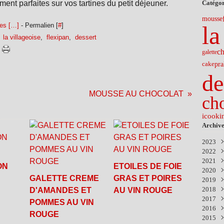
nt parfaites sur vos tartines du petit déjeuner.
Catégor
mousse
es [
…
]
- Permalien [
#
]
la
,
la villageoise
,
flexipan
,
dessert
c
galette
pra
cake
de
MOUSSE AU CHOCOLAT
ch
icooki
Archive
2023
2022
Nov
2021
Févr
ON
ETOILES DE FOIE
2020
Déc
GALETTE CREME
GRAS ET POIRES
2019
Nov
Aoû
2018
Avri
Avri
Sep
D'AMANDES ET
AU VIN ROUGE
2017
Mar
Mar
Mar
Nov
POMMES AU VIN
2016
Févr
Janv
Sep
Déc
ROUGE
2015
Juil
Aoû
Déc