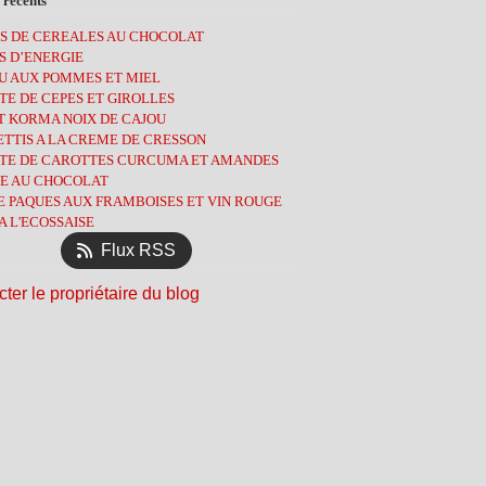
 récents
ier
obre
embre
(3)
(2)
(3)
(7)
S DE CEREALES AU CHOCOLAT
tembre
obre
(1)
(8)
(7)
S D’ENERGIE
l
tembre
(3)
(1)
(9)
U AUX POMMES ET MIEL
s
t
(13)
(3)
(8)
E DE CEPES ET GIROLLES
ier
l
let
(6)
(3)
(2)
T KORMA NOIX DE CAJOU
ier
s
(9)
(13)
(5)
TTIS A LA CREME DE CRESSON
ier
(12)
(5)
TE DE CAROTTES CURCUMA ET AMANDES
ier
l
(4)
(10)
E AU CHOCOLAT
s
(14)
E PAQUES AUX FRAMBOISES ET VIN ROUGE
ier
(11)
A L'ECOSSAISE
ier
(12)
Flux RSS
ter le propriétaire du blog