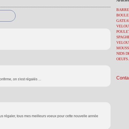
Articles
Févr
Juin
Oct
Nov
BARRE
Mai
Sep
Oct
BOULE
Avri
Juin
Sep
GATEA
Mar
Mai
Aoû
VELOUT
Févr
Avri
Juil
POULE
Janv
Mar
Juin
SPAGHE
Févr
Mai
VELOU
Janv
Avri
MOUSS
Mar
NIDS D
Févr
OEUFS 
Janv
Contac
nfirme, on s'est régalés ...
ous régaler, tous mes meilleurs voeux pour cette nouvelle année