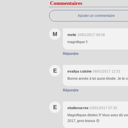
Commentaires
Ajouter un commentaire
M
melie
10/01/2017 09:28
magnifique !!
Répondre
E
evaliya cuisine
06/01/2017 12:53
Bonne année à toi aussi élodie. Je te co
Répondre
E
elodiesucree
03/01/2017 07:35
Magnifiques étoiles !!! Vous avez dû v
2017, gros bisous 😚