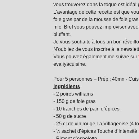
vous trouverez dans la toque est idéal 
L'avantage de cette recette est que vo
foie gras par de la mousse de foie gras
mie. Bref vous pouvez improviser avec 
bluffant.
Je vous souhaite à tous un bon réveillo
N'oubliez de vous inscrire à la newslet
Vous pouvez également me suivre sur
evaliyacuisine.
Pour 5 personnes –
Prép
: 40mn -
Cuis
Ingrédients
-
2 poires williams
-
150 g de foie gras
-
10 tranches de pain d’épices
-
50 g de sucre
-
25 cl de vin rouge La Villageoise (4 t
-
½ sachet d’épices Touche d’Intensité
-
Piment d’
espelette