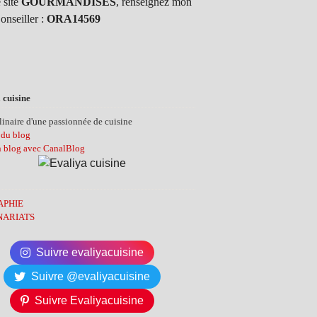
 site
GOURMANDISES
, renseignez mon
onseiller :
ORA14569
 cuisine
inaire d'une passionnée de cuisine
 du blog
n blog avec CanalBlog
APHIE
NARIATS
Suivre evaliyacuisine
Suivre @evaliyacuisine
Suivre Evaliyacuisine