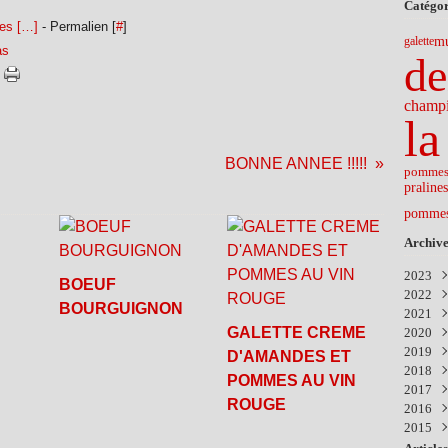
Catégor
es [
…
]
- Permalien [
#
]
mu
galette
as
de
champ
la
BONNE ANNEE !!!!!
pommes 
pralines
pomme
Archive
2023
BOEUF
2022
Nov
BOURGUIGNON
2021
Févr
GALETTE CREME
2020
Déc
2019
Nov
Aoû
D'AMANDES ET
2018
Avri
Avri
Sep
POMMES AU VIN
2017
Mar
Mar
Mar
Nov
ROUGE
2016
Févr
Janv
Sep
Déc
2015
Juil
Aoû
Déc
Juin
Juil
Nov
Déc