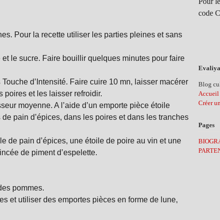
Pour le
code C
es. Pour la recette utiliser les parties pleines et sans
et le sucre. Faire bouillir quelques minutes pour faire
Evaliya
s Touche d’Intensité. Faire cuire 10 mn, laisser macérer
Blog cul
oires et les laisser refroidir.
Accueil
Créer u
sseur moyenne. A l’aide d’un emporte pièce étoile
 de pain d’épices, dans les poires et dans les tranches
Pages
e de pain d’épices, une étoile de poire au vin et une
BIOGR
PARTE
pincée de piment d’
espelette
.
 des pommes.
s et utiliser des emportes pièces en forme de lune,