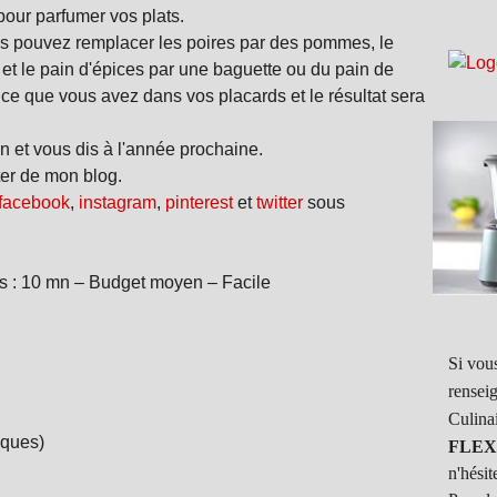
pour parfumer vos plats.
us pouvez remplacer les poires par des pommes, le
 et le pain d'épices par une baguette ou du pain de
ce que vous avez dans vos placards et le résultat sera
n et vous dis à l'année prochaine.
ter de mon blog.
facebook
,
instagram
,
pinterest
et
twitter
sous
s
: 10 mn – Budget moyen – Facile
Si vous
rensei
Culina
oques)
FLEX
n'hésit