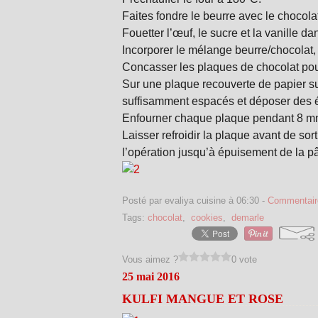
Faites fondre le beurre avec le chocol
Fouetter l’œuf, le sucre et la vanille da
Incorporer le mélange beurre/chocolat, l
Concasser les plaques de chocolat pour
Sur une plaque recouverte de papier sul
suffisamment espacés et déposer des é
Enfourner chaque plaque pendant 8 m
Laisser refroidir la plaque avant de sor
l’opération jusqu’à épuisement de la pâ
Posté par evaliya cuisine à 06:30 -
Commentair
Tags:
chocolat
,
cookies
,
demarle
Vous aimez ?
0 vote
25 mai 2016
KULFI MANGUE ET ROSE