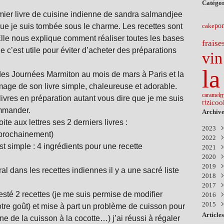
Catégor
emier livre de cuisine indienne de sandra salmandjee
 que je suis tombée sous le charme. Les recettes sont
po
cake
. Elle nous explique comment réaliser toutes les bases
fraise
ue c’est utile pour éviter d’acheter des préparations
vin
la
 des Journées Marmiton au mois de mars à Paris et la
image de son livre simple, chaleureuse et adorable.
m
caramel
 livres en préparation autant vous dire que je me suis
icoo
riz
ommander.
Archive
e aux lettres ses 2 derniers livres :
2023
 prochainement)
2022
Nov
est simple : 4 ingrédients pour une recette
2021
Févr
2020
Déc
2019
Nov
Aoû
al dans les recettes indiennes il y a une sacré liste
2018
Avri
Avri
Sep
2017
Mar
Mar
Mar
Nov
 testé 2 recettes (je me suis permise de modifier
2016
Févr
Janv
Sep
Déc
2015
Juil
Aoû
Déc
tre goût) et mise à part un problème de cuisson pour
Juin
Juil
Nov
Déc
Articles
eine de la cuisson à la cocotte…) j’ai réussi à régaler
Févr
Juin
Oct
Nov