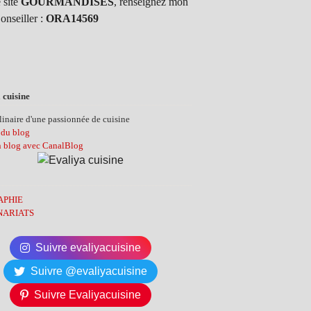
 site
GOURMANDISES
, renseignez mon
onseiller :
ORA14569
 cuisine
inaire d'une passionnée de cuisine
 du blog
n blog avec CanalBlog
APHIE
NARIATS
Suivre evaliyacuisine
Suivre @evaliyacuisine
Suivre Evaliyacuisine