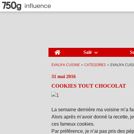
Home
Salé
S
EVALIYA CUISINE
>
CATEGORIES
>
EVALIYA CUIS
31 mai 2016
COOKIES TOUT CHOCOLAT
La semaine dernière ma voisine m’a fai
Alors après m’avoir donné la recette, 
ces fameux cookies.
Par préférence, je n’ai pas pris des pé