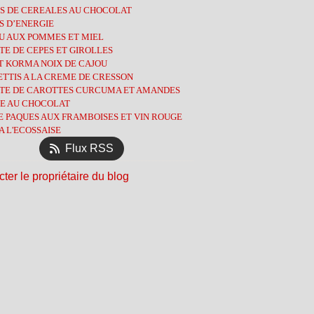
S DE CEREALES AU CHOCOLAT
tembre
obre
(1)
(8)
(7)
S D’ENERGIE
l
tembre
(3)
(1)
(9)
U AUX POMMES ET MIEL
s
t
(13)
(3)
(8)
E DE CEPES ET GIROLLES
ier
l
let
(6)
(3)
(2)
T KORMA NOIX DE CAJOU
ier
s
(9)
(13)
(5)
TTIS A LA CREME DE CRESSON
ier
(12)
(5)
TE DE CAROTTES CURCUMA ET AMANDES
ier
l
(4)
(10)
E AU CHOCOLAT
s
(14)
E PAQUES AUX FRAMBOISES ET VIN ROUGE
ier
(11)
A L'ECOSSAISE
ier
(12)
Flux RSS
ter le propriétaire du blog