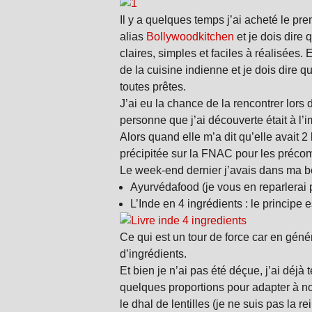
Il y a quelques temps j’ai acheté le pr
alias
Bollywoodkitchen
et je dois dire
claires, simples et faciles à réalisées
de la cuisine indienne et je dois dire q
toutes prêtes.
J’ai eu la chance de la rencontrer lors
personne que j’ai découverte était à l’
Alors quand elle m’a dit qu’elle avait 2
précipitée sur la FNAC pour les préc
Le week-end dernier j’avais dans ma boit
Ayurvédafood (je vous en reparlerai
L’Inde en 4 ingrédients : le principe 
Ce qui est un tour de force car en génér
d’ingrédients.
Et bien je n’ai pas été déçue, j’ai déjà
quelques proportions pour adapter à no
le dhal de lentilles (je ne suis pas la r