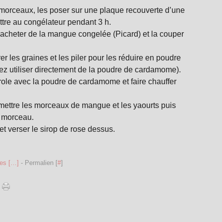
 morceaux, les poser sur une plaque recouverte d’une
ettre au congélateur pendant 3 h.
acheter de la mangue congelée (Picard) et la couper
r les graines et les piler pour les réduire en poudre
ez utiliser directement de la poudre de cardamome).
role avec la poudre de cardamome et faire chauffer
 mettre les morceaux de mangue et les yaourts puis
un morceau.
t verser le sirop de rose dessus.
es [
…
]
- Permalien [
#
]