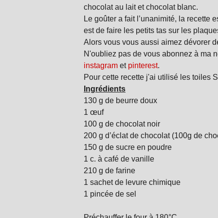
chocolat au lait et chocolat blanc.
Le goûter a fait l’unanimité, la recette es
est de faire les petits tas sur les plaque
Alors vous vous aussi aimez dévorer de
N'oubliez pas de vous abonnez à ma ne
instagram
et
pinterest
.
Pour cette recette j'ai utilisé les toi
Ingrédients
130 g de beurre doux
1 œuf
100 g de chocolat noir
200 g d’éclat de chocolat (100g de choc
150 g de sucre en poudre
1 c. à café de vanille
210 g de farine
1 sachet de levure chimique
1 pincée de sel
Préchauffer le four à 180°C.