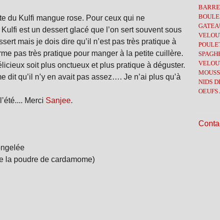
BARRE
Mai
Sep
Oct
BOULE
tte du Kulfi mangue rose. Pour ceux qui ne
Avri
Juin
Sep
GATEA
Mar
Mai
Aoû
 Kulfi est un dessert glacé que l’on sert souvent sous
VELOUT
Févr
Avri
Juil
rt mais je dois dire qu’il n’est pas très pratique à
POULE
Janv
Mar
Juin
orme pas très pratique pour manger à la petite cuillère.
SPAGHE
Févr
Mai
VELOU
élicieux soit plus onctueux et plus pratique à déguster.
Janv
Avri
MOUSS
Mar
e dit qu’il n’y en avait pas assez…. Je n’ai plus qu’à
NIDS D
Févr
OEUFS 
Janv
’été.... Merci
Sanjee
.
Contac
ongelée
de la poudre de cardamome)