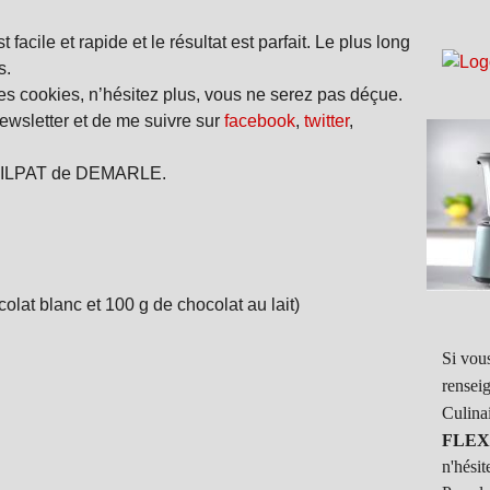
t facile et rapide et le résultat est parfait. Le plus long
s.
s cookies, n’hésitez plus, vous ne serez pas déçue.
wsletter et de me suivre sur
facebook
,
twitter
,
les SILPAT de DEMARLE.
olat blanc et 100 g de chocolat au lait)
Si vous
rensei
Culina
FLEX
n'hésit