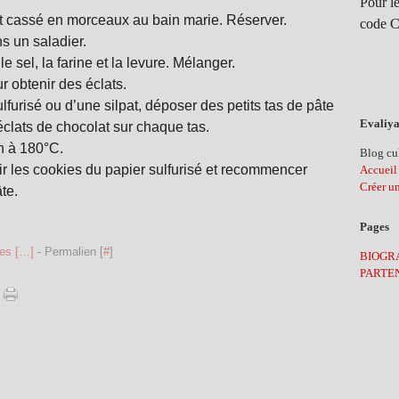
Pour le
at cassé en morceaux au bain marie. Réserver.
code C
ns un saladier.
e sel, la farine et la levure. Mélanger.
 obtenir des éclats.
furisé ou d’une silpat, déposer des petits tas de pâte
Evaliya
clats de chocolat sur chaque tas.
n à 180°C.
Blog cul
tir les cookies du papier sulfurisé et recommencer
Accueil
Créer u
te.
Pages
es [
…
]
- Permalien [
#
]
BIOGR
PARTE