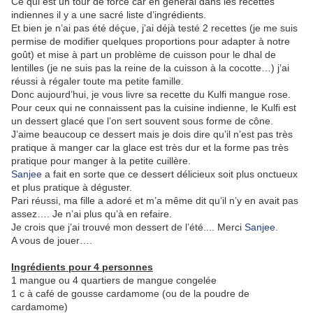
Ce qui est un tour de force car en général dans les recettes
indiennes il y a une sacré liste d’ingrédients.
Et bien je n’ai pas été déçue, j’ai déjà testé 2 recettes (je me suis
permise de modifier quelques proportions pour adapter à notre
goût) et mise à part un problème de cuisson pour le dhal de
lentilles (je ne suis pas la reine de la cuisson à la cocotte…) j’ai
réussi à régaler toute ma petite famille.
Donc aujourd’hui, je vous livre sa recette du Kulfi mangue rose.
Pour ceux qui ne connaissent pas la cuisine indienne, le Kulfi est
un dessert glacé que l’on sert souvent sous forme de cône.
J’aime beaucoup ce dessert mais je dois dire qu’il n’est pas très
pratique à manger car la glace est très dur et la forme pas très
pratique pour manger à la petite cuillère.
Sanjee
a fait en sorte que ce dessert délicieux soit plus onctueux
et plus pratique à déguster.
Pari réussi, ma fille a adoré et m’a même dit qu’il n’y en avait pas
assez…. Je n’ai plus qu’à en refaire.
Je crois que j’ai trouvé mon dessert de l’été.... Merci
Sanjee
.
A vous de jouer….
Ingrédients pour 4 personnes
1 mangue ou 4 quartiers de mangue congelée
1 c à café de gousse cardamome (ou de la poudre de
cardamome)