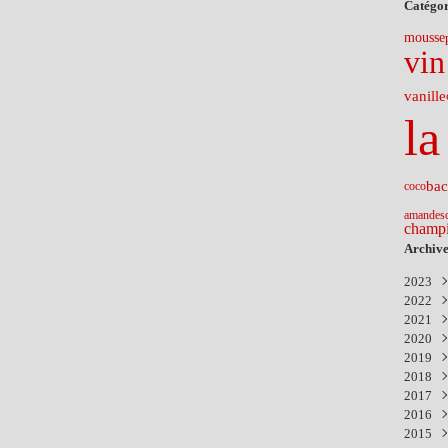
Catégor
mousse
vin
vanille
la
ba
coco
amandes
champ
Archive
2023
2022
Nov
2021
Févr
2020
Déc
2019
Nov
Aoû
2018
Avri
Avri
Sep
2017
Mar
Mar
Mar
Nov
2016
Févr
Janv
Sep
Déc
2015
Juil
Aoû
Déc