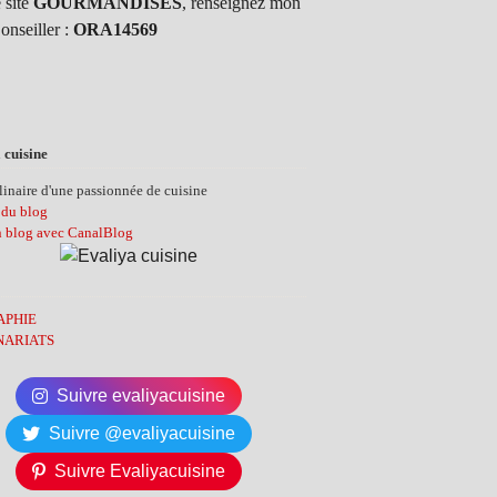
 site
GOURMANDISES
, renseignez mon
onseiller :
ORA14569
 cuisine
inaire d'une passionnée de cuisine
 du blog
n blog avec CanalBlog
APHIE
NARIATS
Suivre evaliyacuisine
Suivre @evaliyacuisine
Suivre Evaliyacuisine