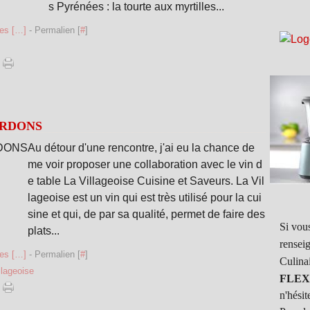
s Pyrénées : la tourte aux myrtilles...
es [
…
]
- Permalien [
#
]
ARDONS
Au détour d'une rencontre, j'ai eu la chance de
me voir proposer une collaboration avec le vin d
e table La Villageoise Cuisine et Saveurs. La Vil
lageoise est un vin qui est très utilisé pour la cui
sine et qui, de par sa qualité, permet de faire des
Si vous
plats...
rensei
es [
…
]
- Permalien [
#
]
Culina
illageoise
FLEX
n'hésit