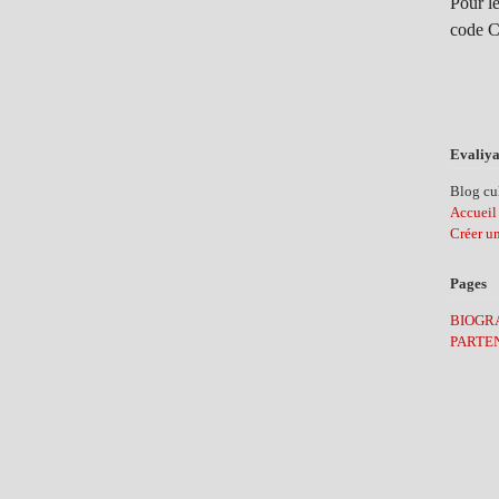
Pour le
code C
Evaliya
Blog cul
Accueil
Créer u
Pages
BIOGR
PARTE