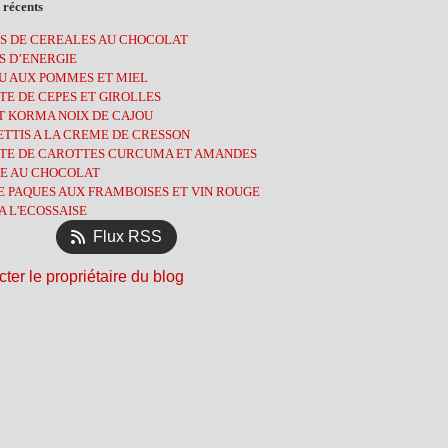
let
embre
embre
(2)
(2)
(11)
(4)
 récents
ier
obre
embre
(3)
(2)
(3)
(7)
S DE CEREALES AU CHOCOLAT
tembre
obre
(1)
(8)
(7)
S D’ENERGIE
l
tembre
(3)
(1)
(9)
U AUX POMMES ET MIEL
s
t
(13)
(3)
(8)
E DE CEPES ET GIROLLES
ier
l
let
(6)
(3)
(2)
T KORMA NOIX DE CAJOU
ier
s
(9)
(13)
(5)
TTIS A LA CREME DE CRESSON
ier
(12)
(5)
TE DE CAROTTES CURCUMA ET AMANDES
ier
l
(4)
(10)
E AU CHOCOLAT
s
(14)
E PAQUES AUX FRAMBOISES ET VIN ROUGE
ier
(11)
A L'ECOSSAISE
ier
(12)
Flux RSS
ter le propriétaire du blog