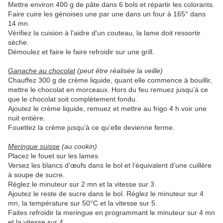
Mettre environ 400 g de pâte dans 6 bols et répartir les colorants.
Faire cuire les génoises une par une dans un four à 165° dans
14 mn.
Vérifiez la cuision à l'aidre d'un couteau, la lame doit ressortir
sèche.
Démoulez et faire le faire refroidir sur une grill.
Ganache au chocolat
(peut être réalisée la veille)
Chauffez 300 g de crème liquide, quant elle commence à bouillir,
mettre le chocolat en morceaux. Hors du feu remuez jusqu’à ce
que le chocolat soit complètement fondu.
Ajoutez le crème liquide, remuez et mettre au frigo 4 h voir une
nuit entière.
Fouettez la crème jusqu’à ce qu’elle devienne ferme.
Meringue suisse
(au cookin)
Placez le fouet sur les lames.
Versez les blancs d’œufs dans le bol et l’équivalent d’une cuillère
à soupe de sucre.
Réglez le minuteur sur 2 mn et la vitesse sur 3.
Ajoutez le reste de sucre dans le bol. Réglez le minuteur sur 4
mn, la température sur 50°C et la vitesse sur 5.
Faites refroidir la meringue en programmant le minuteur sur 4 mn
et la vitesse sur 4.