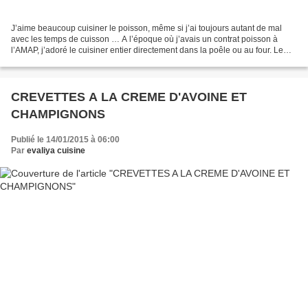
J’aime beaucoup cuisiner le poisson, même si j’ai toujours autant de mal
avec les temps de cuisson … A l’époque où j’avais un contrat poisson à
l’AMAP, j’adoré le cuisiner entier directement dans la poêle ou au four. Le
problème c’est que quant on reçoit,...
CREVETTES A LA CREME D'AVOINE ET
CHAMPIGNONS
Publié le 14/01/2015 à 06:00
Par
evaliya cuisine