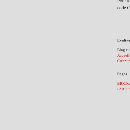
Pour le
code C
Evaliya
Blog cul
Accueil
Créer u
Pages
BIOGR
PARTE