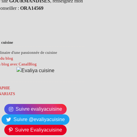
 site
GOURMANDISES
, renseignez mon
onseiller :
ORA14569
 cuisine
inaire d'une passionnée de cuisine
 du blog
n blog avec CanalBlog
APHIE
NARIATS
Suivre evaliyacuisine
Suivre @evaliyacuisine
Suivre Evaliyacuisine