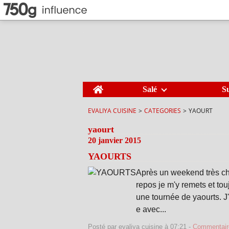
Home
Salé
S
EVALIYA CUISINE
>
CATEGORIES
>
YAOURT
yaourt
20 janvier 2015
YAOURTS
Après un weekend très cha
repos je m'y remets et touj
une tournée de yaourts. J'
e avec...
Posté par evaliya cuisine à 07:21 -
Commentair