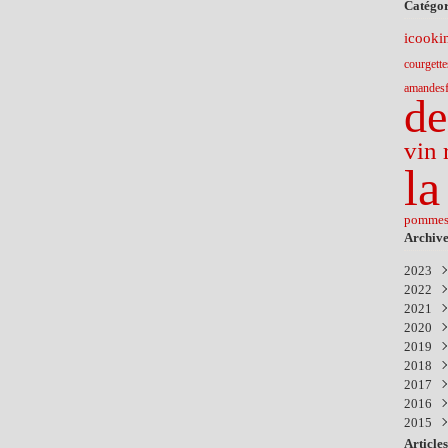
Catégor
icooki
courgette
amandes
de
vin 
la
pommes 
Archive
2023
2022
Nov
2021
Févr
2020
Déc
2019
Nov
Aoû
2018
Avri
Avri
Sep
2017
Mar
Mar
Mar
Nov
2016
Févr
Janv
Sep
Déc
2015
Juil
Aoû
Déc
Juin
Juil
Nov
Déc
Articles