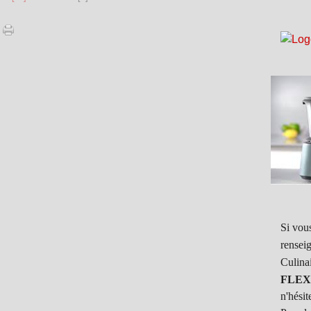
Si vous
rensei
Culina
FLEX
n'hésit