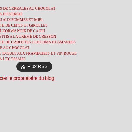
ier
obre
embre
(3)
(2)
(3)
(7)
S DE CEREALES AU CHOCOLAT
tembre
obre
(1)
(8)
(7)
S D’ENERGIE
l
tembre
(3)
(1)
(9)
U AUX POMMES ET MIEL
s
t
(13)
(3)
(8)
E DE CEPES ET GIROLLES
ier
l
let
(6)
(3)
(2)
T KORMA NOIX DE CAJOU
ier
s
(9)
(13)
(5)
TTIS A LA CREME DE CRESSON
ier
(12)
(5)
TE DE CAROTTES CURCUMA ET AMANDES
ier
l
(4)
(10)
E AU CHOCOLAT
s
(14)
E PAQUES AUX FRAMBOISES ET VIN ROUGE
ier
(11)
A L'ECOSSAISE
ier
(12)
Flux RSS
ter le propriétaire du blog