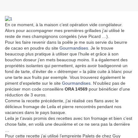
En ce moment, à la maison c’est opération vide congélateur.
Alors pour accompagner mes premières grillades j’ai utilisé le
reste de mes champignons congelés (vive Picard …).
Pour les faire revenir dans la poêle je me suis servie du beurre
de cacao en poudre du site
Gourmandises
. Je le trouve
beaucoup plus pratique à utiliser que l’huile et grâce à son
bouchon doseur j’en mets beaucoup moins. Il a également des
propriétés isolantes qui permettent, après avoir badigeonné un
fond de tarte, d’éviter de « détremper » la pâte cuite à blanc pour
une tarte aux fruits par exemple. Vous trouverez également le
piment d'espelette sur le site
Gourmandises.
N'oubliez pas de
préciser mon code conseillère
ORA 14569
pour bénéficier d'une
réduction de 3 euros.
Comme la recette précédente, j’ai réalisé ces flans avec le
délicieux fromage de Leila et pierre rencontrés pendant nos
vacances dans le pays basque.
Leila je t’avais promis des recettes avec ton fromage et bien c’est
chose faite, en voilà une deuxième et ce ne sera pas la dernière
…
Pour cette recette j’ai utilisé l’empreinte Palets de chez Guy