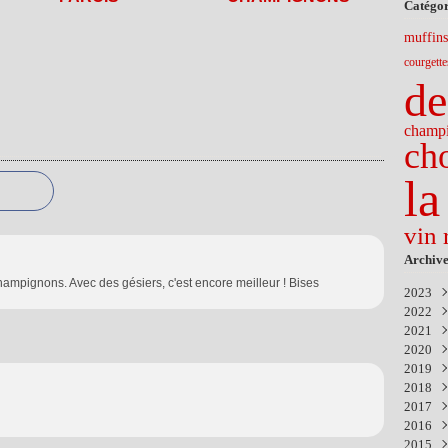
Catégor
muffins
courgette
de
champ
ch
la
vin 
Archive
hampignons. Avec des gésiers, c'est encore meilleur ! Bises
2023
2022
Nov
2021
Févr
2020
Déc
2019
Nov
Aoû
2018
Avri
Avri
Sep
2017
Mar
Mar
Mar
Nov
2016
Févr
Janv
Sep
Déc
2015
Juil
Aoû
Déc