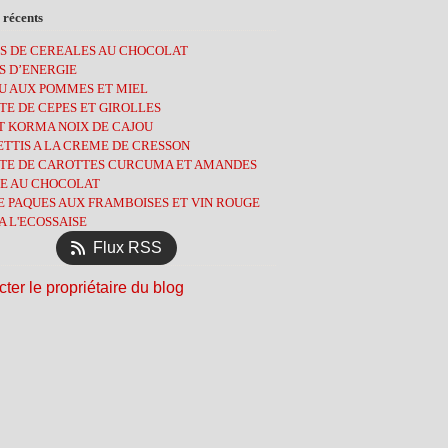
let
embre
embre
(2)
(2)
(11)
(4)
 récents
ier
obre
embre
(3)
(2)
(3)
(7)
S DE CEREALES AU CHOCOLAT
tembre
obre
(1)
(8)
(7)
S D’ENERGIE
l
tembre
(3)
(1)
(9)
U AUX POMMES ET MIEL
s
t
(13)
(3)
(8)
E DE CEPES ET GIROLLES
ier
l
let
(6)
(3)
(2)
T KORMA NOIX DE CAJOU
ier
s
(9)
(13)
(5)
TTIS A LA CREME DE CRESSON
ier
(12)
(5)
TE DE CAROTTES CURCUMA ET AMANDES
ier
l
(4)
(10)
E AU CHOCOLAT
s
(14)
E PAQUES AUX FRAMBOISES ET VIN ROUGE
ier
(11)
A L'ECOSSAISE
ier
(12)
Flux RSS
ter le propriétaire du blog