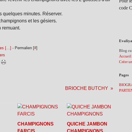
Pour le
code C
rs quelques minutes. Réserver.
 champignons et les gésiers.
n remuant.
Evaliya
es [
…
]
- Permalien [
#
]
Blog cul
ers
Accueil
Créer u
Pages
BIOGR
BRIOCHE BUTCHY
PARTE
CHAMPIGNONS
QUICHE JAMBON
FARCIS
CHAMPIGNONS