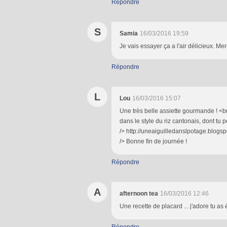
Répondre
S
Samia
16/03/2016 19:59
Je vais essayer ça a l'air délicieux. Me
Répondre
L
Lou
16/03/2016 15:07
Une très belle assiette gourmande ! <br />
dans le style du riz cantonais, dont tu 
/> http://uneaiguilledanslpotage.blogs
/> Bonne fin de journée !
Répondre
A
afternoon tea
16/03/2016 12:46
Une recette de placard ... j'adore tu as é