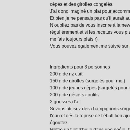
cêpes et des girolles congelés.
J'ai donc imaginé un plat pour accommod
Et bien je ne pensais pas qu'il aurait au
N'oubliez pas de vous inscrire à la new
régulièrement et si les recettes vous pl
me fais toujours plaisir).
Vous pouvez également me suivre sur
Ingrédients
pour 3 personnes
200 g de riz cuit
150 g de girolles (surgelés pour moi)
100 g de jeunes cèpes (surgelés pour 
200 g de gésiers confits
2 gousses d'ail
Si vous utilisez des champignons surgelé
l'eau et dés la reprise de l'ébullition 
égouttez.
Mettre un filet d'huile dans une poêle,