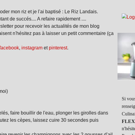
er mon riz et je l'ai baptisé : Le Riz Landais.
tant de succés.... A refaire rapidement ....
sletter pour recevoir les actualités de mon blog
aisent n'hésitez pas à laisser un petit commentaire (ça
facebook
,
instagram
et
pinterest
.
moi)
Si vous
rensei
s, faire bouillir de l'eau, plonger les girolles dans
Culina
ajoutez les cèpes, laissez cuire 30 secondes puis
FLEX
n'hésit
 faire revenir les champignons avec les 2 gousses d'ail