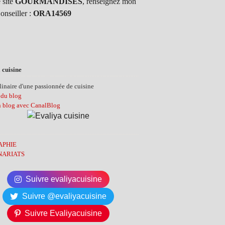
 site
GOURMANDISES
, renseignez mon
onseiller :
ORA14569
 cuisine
inaire d'une passionnée de cuisine
 du blog
n blog avec CanalBlog
APHIE
NARIATS
Suivre evaliyacuisine
Suivre @evaliyacuisine
Suivre Evaliyacuisine