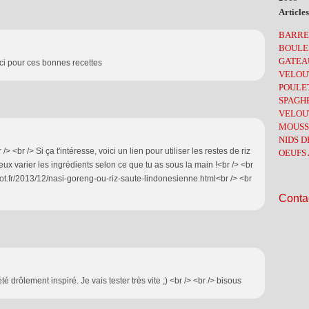
Juin
Juil
Nov
Déc
Articles
Févr
Juin
Oct
Nov
BARRE
Mai
Sep
Oct
BOULE
Avri
Juin
Sep
GATEA
rci pour ces bonnes recettes
Mar
Mai
Aoû
VELOUT
Févr
Avri
Juil
POULE
Janv
Mar
Juin
SPAGHE
Févr
Mai
VELOU
Janv
Avri
MOUSS
Mar
NIDS D
Févr
 <br /> Si ça t'intéresse, voici un lien pour utiliser les restes de riz
OEUFS 
Janv
peux varier les ingrédients selon ce que tu as sous la main !<br /> <br
pot.fr/2013/12/nasi-goreng-ou-riz-saute-lindonesienne.html<br /> <br
Contac
té drôlement inspiré. Je vais tester très vite ;) <br /> <br /> bisous