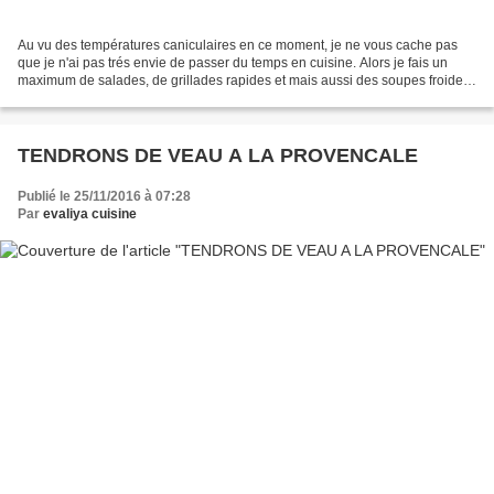
Au vu des températures caniculaires en ce moment, je ne vous cache pas
que je n'ai pas trés envie de passer du temps en cuisine. Alors je fais un
maximum de salades, de grillades rapides et mais aussi des soupes froides.
Je les fais la veille au soir...
TENDRONS DE VEAU A LA PROVENCALE
Publié le 25/11/2016 à 07:28
Par
evaliya cuisine