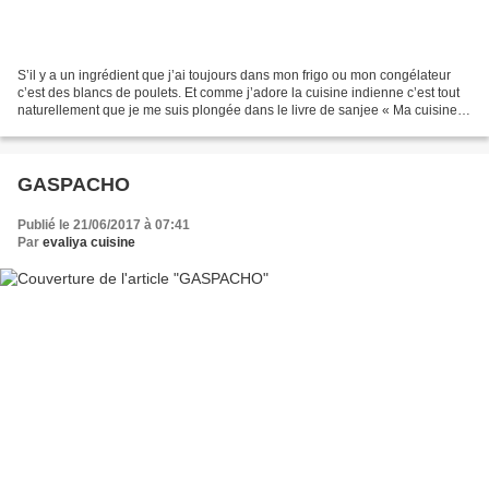
S’il y a un ingrédient que j’ai toujours dans mon frigo ou mon congélateur
c’est des blancs de poulets. Et comme j’adore la cuisine indienne c’est tout
naturellement que je me suis plongée dans le livre de sanjee « Ma cuisine
indienne au quotidien » pour...
GASPACHO
Publié le 21/06/2017 à 07:41
Par
evaliya cuisine