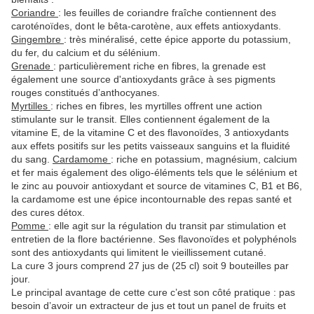
Coriandre
: les feuilles de coriandre fraîche contiennent des
caroténoïdes, dont le bêta-carotène, aux effets antioxydants.
Gingembre
: très minéralisé, cette épice apporte du potassium,
du fer, du calcium et du sélénium.
Grenade
: particulièrement riche en fibres, la grenade est
également une source d'antioxydants grâce à ses pigments
rouges constitués d’anthocyanes.
Myrtilles
: riches en fibres, les myrtilles offrent une action
stimulante sur le transit. Elles contiennent également de la
vitamine E, de la vitamine C et des flavonoïdes, 3 antioxydants
aux effets positifs sur les petits vaisseaux sanguins et la fluidité
du sang.
Cardamome
: riche en potassium, magnésium, calcium
et fer mais également des oligo-éléments tels que le sélénium et
le zinc au pouvoir antioxydant et source de vitamines C, B1 et B6,
la cardamome est une épice incontournable des repas santé et
des cures détox.
Pomme
: elle agit sur la régulation du transit par stimulation et
entretien de la flore bactérienne. Ses flavonoïdes et polyphénols
sont des antioxydants qui limitent le vieillissement cutané.
La cure 3 jours comprend 27 jus de (25 cl) soit 9 bouteilles par
jour.
Le principal avantage de cette cure c’est son côté pratique : pas
besoin d’avoir un extracteur de jus et tout un panel de fruits et