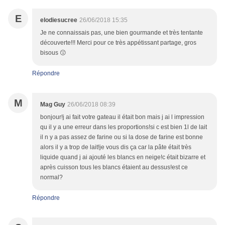
E
elodiesucree
26/06/2018 15:35
Je ne connaissais pas, une bien gourmande et très tentante
découverte!!! Merci pour ce très appétissant partage, gros
bisous 😗
Répondre
M
Mag Guy
26/06/2018 08:39
bonjour!j ai fait votre gateau il était bon mais j ai l impression
qu il y a une erreur dans les proportions!si c est bien 1l de lait
il n y a pas assez de farine ou si la dose de farine est bonne
alors il y a trop de lait!je vous dis ça car la pâte était très
liquide quand j ai ajouté les blancs en neige!c était bizarre et
après cuisson tous les blancs étaient au dessus!est ce
normal?
Répondre