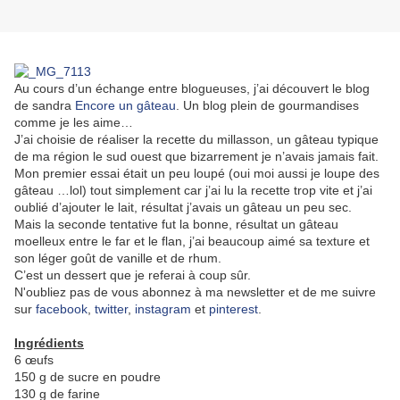
Au cours d’un échange entre blogueuses, j’ai découvert le blog
de sandra
Encore un gâteau
. Un blog plein de gourmandises
comme je les aime…
J’ai choisie de réaliser la recette du millasson, un gâteau typique
de ma région le sud ouest que bizarrement je n’avais jamais fait.
Mon premier essai était un peu loupé (oui moi aussi je loupe des
gâteau …lol) tout simplement car j’ai lu la recette trop vite et j’ai
oublié d’ajouter le lait, résultat j’avais un gâteau un peu sec.
Mais la seconde tentative fut la bonne, résultat un gâteau
moelleux entre le far et le flan, j’ai beaucoup aimé sa texture et
son léger goût de vanille et de rhum.
C’est un dessert que je referai à coup sûr.
N'oubliez pas de vous abonnez à ma newsletter et de me suivre
sur
facebook
,
twitter
,
instagram
et
pinterest
.
Ingrédients
6 œufs
150 g de sucre en poudre
130 g de farine