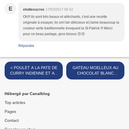
E
elodiesucree
17/03/2017 06:42
Oh!!! Ils sont très beaux et alléchants, c'est une recette
originale à essayer, ils ont l'air délicieux et j'aime beaucoup la
couleur verte traditionnelle évoquant la St Patrick !!! Merci
pour ce beau partage, gros bisous 😙😙
Répondre
< POULET A LA PATE DE
GATEAU MOELLEUX AU
CURRY INDIENNE ET AU
CHOCOLAT BLANC
LAIT DE COCO
AMANDES ET CHOCOLAT
AU LAIT >
Hébergé par Canalblog
Top articles
Pages
Contact