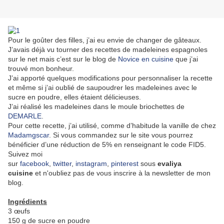
Pour le goûter des filles, j’ai eu envie de changer de gâteaux.
J’avais déjà vu tourner des recettes de madeleines espagnoles
sur le net mais c’est sur le blog de
Novice en cuisine
que j’ai
trouvé mon bonheur.
J’ai apporté quelques modifications pour personnaliser la recette
et même si j’ai oublié de saupoudrer les madeleines avec le
sucre en poudre, elles étaient délicieuses.
J’ai réalisé les madeleines dans le moule briochettes de
DEMARLE
.
Pour cette recette, j’ai utilisé, comme d’habitude la vanille de chez
Madamgscar
. Si vous commandez sur le site vous pourrez
bénéficier d’une réduction de 5% en renseignant le code FID5.
Suivez moi
sur
facebook
,
twitter
,
instagram
,
pinterest
sous
evaliya
cuisine
et n'oubliez pas de vous inscrire à la newsletter de mon
blog.
Ingrédients
3 œufs
150 g de sucre en poudre