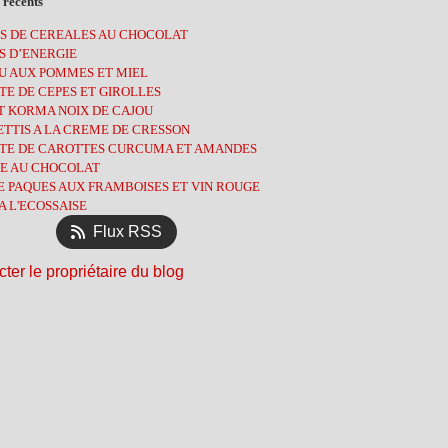
 récents
ier
obre
embre
(3)
(2)
(3)
(7)
S DE CEREALES AU CHOCOLAT
tembre
obre
(1)
(8)
(7)
S D’ENERGIE
l
tembre
(3)
(1)
(9)
U AUX POMMES ET MIEL
s
t
(13)
(3)
(8)
E DE CEPES ET GIROLLES
ier
l
let
(6)
(3)
(2)
T KORMA NOIX DE CAJOU
ier
s
(9)
(13)
(5)
TTIS A LA CREME DE CRESSON
ier
(12)
(5)
TE DE CAROTTES CURCUMA ET AMANDES
ier
l
(4)
(10)
E AU CHOCOLAT
s
(14)
E PAQUES AUX FRAMBOISES ET VIN ROUGE
ier
(11)
A L'ECOSSAISE
ier
(12)
Flux RSS
ter le propriétaire du blog