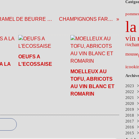
Catégor
pommes 
MOELLEUX AUX POMMES ET CARAMEL DE BEURRE SALE
CHAMPIGNONS FARCIS
la
vin 
cha
riz
mousse
OEUFS A
A LA
L'ECOSSAISE
icooki
MOELLEUX AU
Archive
TOFU, ABRICOTS
2023
AU VIN BLANC ET
2022
Nov
ROMARIN
2021
Févr
2020
Déc
2019
Nov
Aoû
2018
Avri
Avri
Sep
2017
Mar
Mar
Mar
Nov
2016
Févr
Janv
Sep
Déc
2015
Juil
Aoû
Déc
Juin
Juil
Nov
Déc