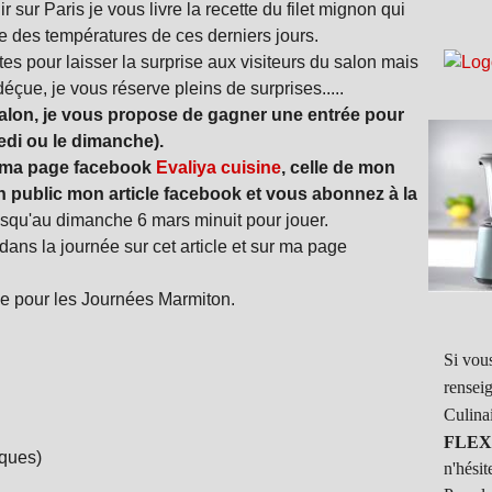
 sur Paris je vous livre la recette du filet mignon qui
e des températures de ces derniers jours.
tes pour laisser la surprise aux visiteurs du salon mais
çue, je vous réserve pleins de surprises.....
salon, je vous propose de gagner une entrée pour
edi ou le dimanche).
r ma page facebook
Evaliya cuisine
, celle de mon
en public mon article facebook et vous abonnez à la
usqu'au dimanche 6 mars minuit pour jouer.
dans la journée sur cet article et sur ma page
ée pour les Journées Marmiton.
Si vous
rensei
Culina
FLEX
oques)
n'hésit