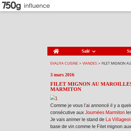
Home
Salé
S
EVALIYA CUISINE
>
VIANDES
>
FILET MIGNON A
3 mars 2016
FILET MIGNON AU MAROILLE
MARMITON
Comme je vous l'ai annoncé il y a quel
consécutive aux
Journées Marmiton
le
Je vais animer le stand de
La Villageo
base de vin comme le Filet mignon aux