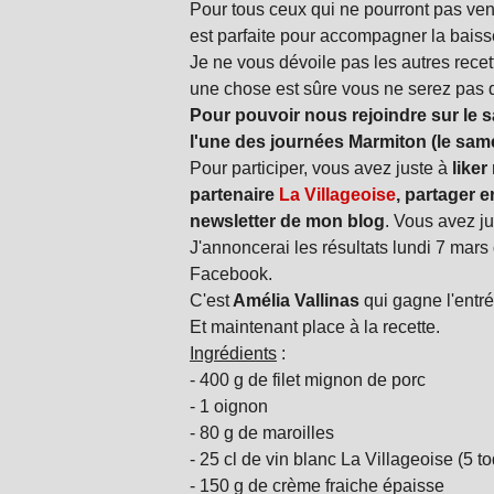
Pour tous ceux qui ne pourront pas venir
est parfaite pour accompagner la baiss
Je ne vous dévoile pas les autres recet
une chose est sûre vous ne serez pas dé
Pour pouvoir nous rejoindre sur le 
l'une des journées Marmiton (le sam
Pour participer, vous avez juste à
like
partenaire
La Villageoise
, partager 
newsletter de mon blog
. Vous avez j
J'annoncerai les résultats lundi 7 mars 
Facebook.
C'est
Amélia Vallinas
qui gagne l'entr
Et maintenant place à la recette.
Ingrédients
:
- 400 g de filet mignon de porc
- 1 oignon
- 80 g de maroilles
- 25 cl de vin blanc La Villageoise (5 t
- 150 g de crème fraiche épaisse