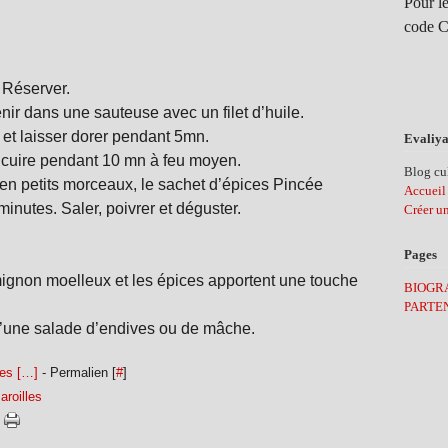
Pour le
code C
 Réserver.
venir dans une sauteuse avec un filet d’huile.
 et laisser dorer pendant 5mn.
Evaliya
er cuire pendant 10 mn à feu moyen.
Blog cul
 en petits morceaux, le sachet d’épices Pincée
Accueil
inutes. Saler, poivrer et déguster.
Créer u
Pages
 mignon moelleux et les épices apportent une touche
BIOGR
PARTE
’une salade d’endives ou de mâche.
es [
…
]
- Permalien [
#
]
aroilles