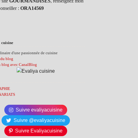
 site
GOURMANDISES
, renseignez mon
onseiller :
ORA14569
 cuisine
inaire d'une passionnée de cuisine
 du blog
n blog avec CanalBlog
APHIE
NARIATS
Suivre evaliyacuisine
Suivre @evaliyacuisine
Suivre Evaliyacuisine