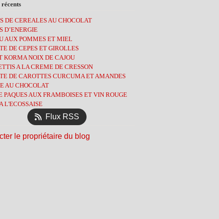
let
embre
embre
(2)
(2)
(11)
(4)
 récents
ier
obre
embre
(3)
(2)
(3)
(7)
S DE CEREALES AU CHOCOLAT
tembre
obre
(1)
(8)
(7)
S D’ENERGIE
l
tembre
(3)
(1)
(9)
U AUX POMMES ET MIEL
s
t
(13)
(3)
(8)
E DE CEPES ET GIROLLES
ier
l
let
(6)
(3)
(2)
T KORMA NOIX DE CAJOU
ier
s
(9)
(13)
(5)
TTIS A LA CREME DE CRESSON
ier
(12)
(5)
TE DE CAROTTES CURCUMA ET AMANDES
ier
l
(4)
(10)
E AU CHOCOLAT
s
(14)
E PAQUES AUX FRAMBOISES ET VIN ROUGE
ier
(11)
A L'ECOSSAISE
ier
(12)
Flux RSS
ter le propriétaire du blog