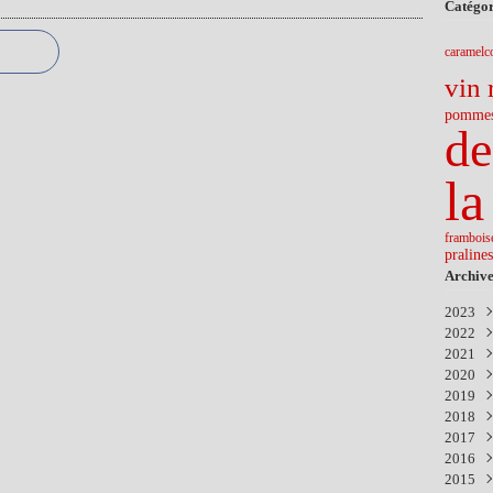
Catégor
caramel
c
vin 
pomme
de
la
frambois
pralines
Archive
2023
2022
Nov
2021
Févr
2020
Déc
2019
Nov
Aoû
2018
Avri
Avri
Sep
2017
Mar
Mar
Mar
Nov
2016
Févr
Janv
Sep
Déc
2015
Juil
Aoû
Déc