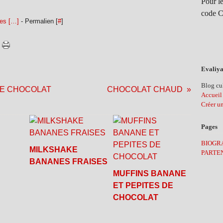
Pour le
code C
es [
…
]
- Permalien [
#
]
Evaliya
Blog cul
DE CHOCOLAT
CHOCOLAT CHAUD
Accueil
Créer u
Pages
BIOGR
MILKSHAKE
PARTE
BANANES FRAISES
MUFFINS BANANE
ET PEPITES DE
CHOCOLAT