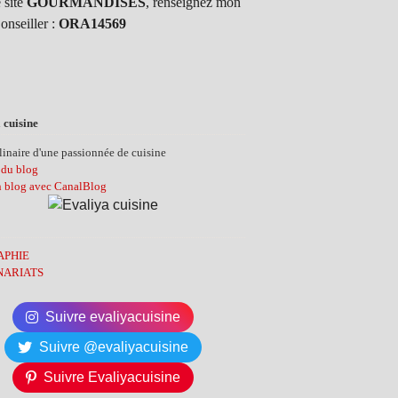
 site
GOURMANDISES
, renseignez mon
onseiller :
ORA14569
 cuisine
inaire d'une passionnée de cuisine
 du blog
n blog avec CanalBlog
APHIE
NARIATS
Suivre evaliyacuisine
Suivre @evaliyacuisine
Suivre Evaliyacuisine